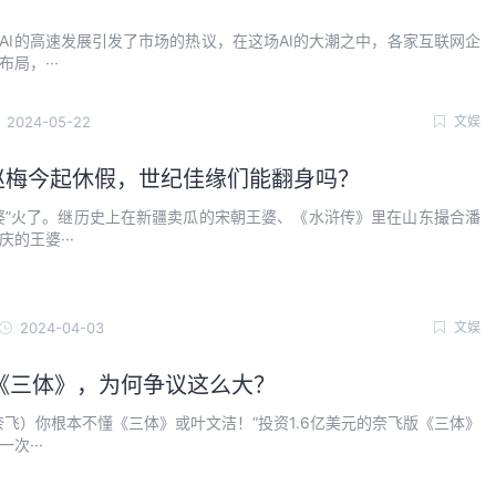
AI的高速发展引发了市场的热议，在这场AI的大潮之中，各家互联网企
局，···
2024-05-22
文娱
”赵梅今起休假，世纪佳缘们能翻身吗？
婆”火了。继历史上在新疆卖瓜的宋朝王婆、《水浒传》里在山东撮合潘
核重构操作系···
阿维塔 E16 实车图曝光，定位中···
的王婆···
2024-12-09
2024-04-03
文娱
《三体》，为何争议这么大？
奈飞）你根本不懂《三体》或叶文洁！”投资1.6亿美元的奈飞版《三体》
次···