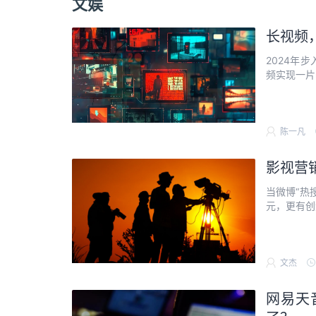
文娱
长视频
2024年
频实现一片喧
陈一凡
影视营
当微博“热
元，更有创造
文杰
网易天