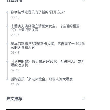
行业资讯
数字技术让音乐有了新的“打开方式”
06-16
宋茜实力演绎独立清醒大女主，《温暖的甜蜜
的》上演拽姐发言
09-15
奥本海默横扫7项奥斯卡大奖，它再现了一个科学
家的天真和悲哀
03-11
《消失的她》18天票房超30亿，互联网大厂成为
爆款收割机
07-11
酷狗音乐「来电热歌会」现场人流大爆发
12-25
热文推荐