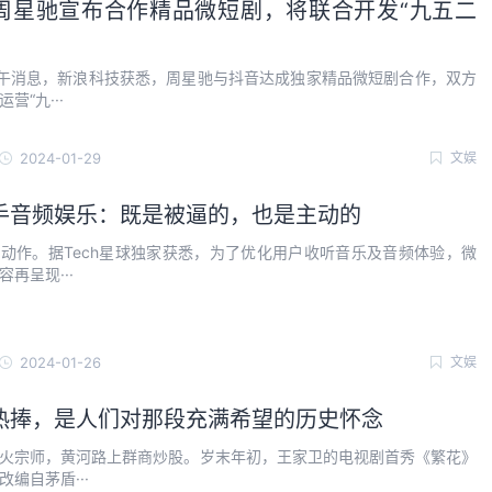
周星驰宣布合作精品微短剧，将联合开发“九五二
下午消息，新浪科技获悉，周星驰与抖音达成独家精品微短剧合作，双方
营“九···
2024-01-29
文娱
手音频娱乐：既是被逼的，也是主动的
动作。据Tech星球独家获悉，为了优化用户收听音乐及音频体验，微
再呈现···
2024-01-26
文娱
热捧，是人们对那段充满希望的历史怀念
火宗师，黄河路上群商炒股。岁末年初，王家卫的电视剧首秀《繁花》
编自茅盾···