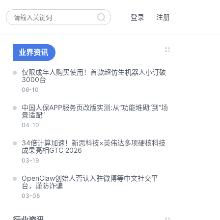
登录
注册
业界资讯
仅限成年人购买使用！首款超仿生机器人小订破
3000台
06-10
中国人保APP服务页改版实测:从“功能堆砌”到“场
景适配”
04-10
34倍计算加速！新思科技×英伟达多项硬核科技
成果亮相GTC 2026
03-19
OpenClaw创始人否认入驻微博等中文社交平
台，谨防诈骗
03-08