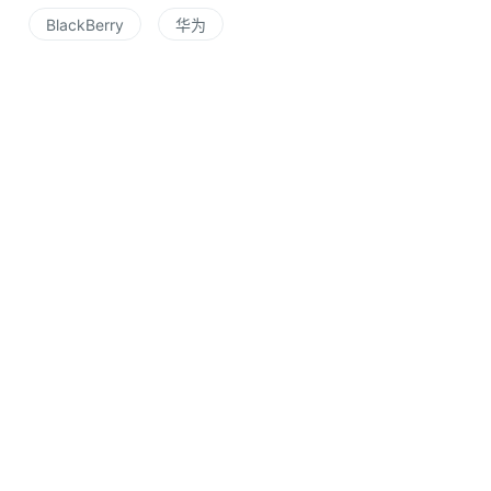
BlackBerry
华为