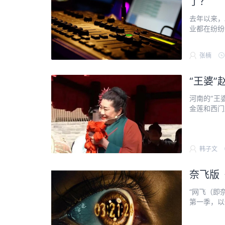
了？
去年以来，
业都在纷纷布
张楠
“王婆
河南的“王
首款鸿蒙电脑发布：从内
金莲和西门庆
2025-05-19
韩子文
奈飞版
“网飞（即
第一季，以一