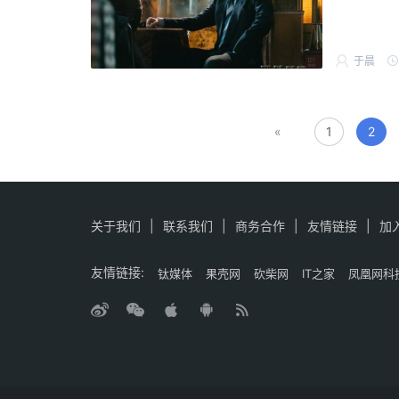
于晨
«
1
2
关于我们
|
联系我们
|
商务合作
|
友情链接
|
加
友情链接:
钛媒体
果壳网
砍柴网
IT之家
凤凰网科