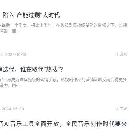
，陷入“产能过剩”大时代
步入最后一个季度。相比上半年，在头部剧集战绩斐然的带领之下，长视
嚣，而···
2024-10-12
文娱
销迭代，谁在取代“热搜”？
搜”不再成为进优先级的营销手段，影视剧作品的营销策略反而变得更多
力。回···
2024-05-30
文娱
音AI音乐工具全面开放，全民音乐创作时代要来