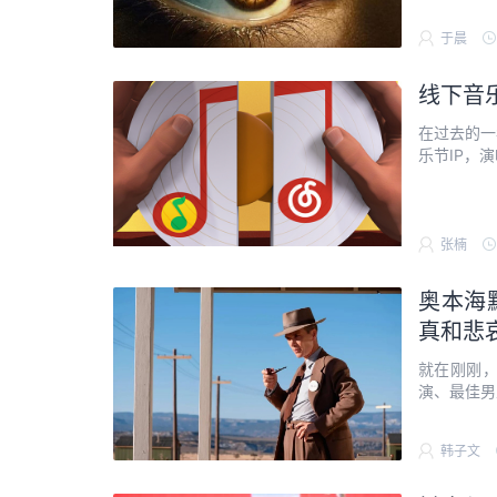
于晨
线下音
在过去的一
乐节IP，演
张楠
奥本海
真和悲
就在刚刚
演、最佳男
韩子文