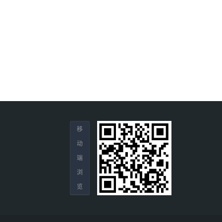
移
动
端
浏
览