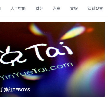
网
人工智能
财经
汽车
文娱
钛狐观察
捧红TFBOYS