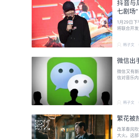
抖音与
七剧场”
1月29日
将联合开发运
韩子文
微信出
微信又有新
信对音乐内容
韩子文
繁花被
改革春风吹
大火。这部改