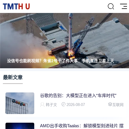
没信号也能刷视频？朱雀2号干了件大事：手机直连卫星上天
最新文章
谷歌的告别：大模型正在进入“车库时代”
韩子文
2026-08-07
互联网
AMD出手收购Taalas：解锁模型刻进硅片 摆