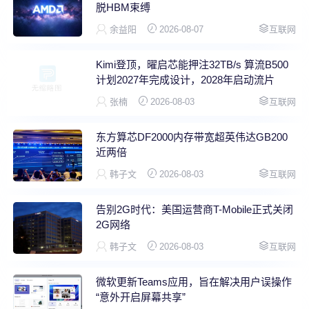
脱HBM束缚
余益阳
2026-08-07
互联网
Kimi登顶，曜启芯能押注32TB/s 算流B500
计划2027年完成设计，2028年启动流片
张楠
2026-08-03
互联网
东方算芯DF2000内存带宽超英伟达GB200
近两倍
韩子文
2026-08-03
互联网
告别2G时代：美国运营商T-Mobile正式关闭
2G网络
韩子文
2026-08-03
互联网
微软更新Teams应用，旨在解决用户误操作
“意外开启屏幕共享”