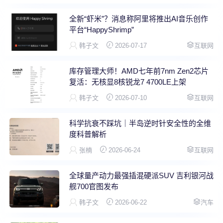
全新“虾米”？消息称阿里将推出AI音乐创作
平台“HappyShrimp”
韩子文
2026-07-17
互联网
库存管理大师！AMD七年前7nm Zen2芯片
复活：无核显8核锐龙7 4700LE上架
韩子文
2026-07-10
互联网
科学抗衰不踩坑｜半岛逆时针安全性的全维
度科普解析
张楠
2026-06-24
互联网
全球量产动力最强插混硬派SUV 吉利银河战
舰700官图发布
韩子文
2026-06-22
汽车