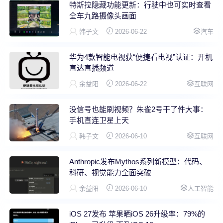
特斯拉隐藏功能更新：行驶中也可实时查看
全车九路摄像头画面
韩子文
2026-06-22
汽车
华为4款智能电视获“便捷看电视”认证：开机
直达直播频道
余益阳
2026-06-22
互联网
没信号也能刷视频？朱雀2号干了件大事：
手机直连卫星上天
韩子文
2026-06-10
互联网
Anthropic发布Mythos系列新模型：代码、
科研、视觉能力全面突破
余益阳
2026-06-10
人工智能
iOS 27发布 苹果晒iOS 26升级率：79%的