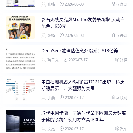
张楠
2026-08-03
互联网
影石无线麦克风Mic Pro发射器新增“灵动白”
配色，638元
张楠
2026-08-03
互联网
DeepSeek准确估值意外曝光：518亿美
韩子文
2026-07-17
财经
中国扫地机器人6月销量TOP10出炉：科沃
斯稳居第一、大疆强势突围
于晨
2026-07-17
互联网
取代电网储能！宁德时代拿下欧洲最大钠离
子储能系统：使用寿命高达30年
文杰
2026-07-17
汽车