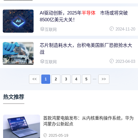
AI驱动创新，2025年
半导体
市场或将突破
8500亿美元大关！
2024-11-20
互联网
芯片制造耗水大，台积电美国新厂恐掀抢水大
战
2023-04-03
互联网
···
<<
1
2
3
4
5
>>
热文推荐
首款鸿蒙电脑发布：从内核重构操作系统，华为
鸿蒙办公新起点
2025-05-19