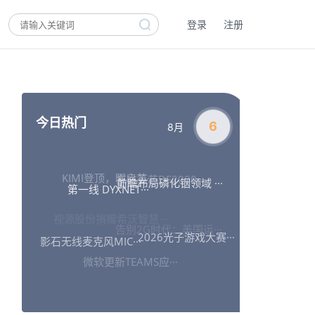
登录
注册
今日热门
6
8月
东方算芯DF2000···
KIMI登顶，曜启芯···
前瞻布局磷化铟领域 ···
视源股份捐赠希沃智慧···
告别2G时代：美国运···
第一线 DYXNET···
2026光子游戏大赛···
微软更新TEAMS应···
影石无线麦克风MIC···