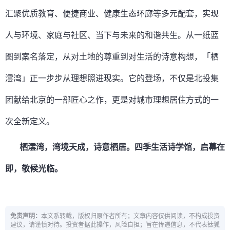
汇聚优质教育、便捷商业、健康生态环廊等多元配套，实现
人与环境、家庭与社区、当下与未来的和谐共生。从一纸蓝
图到案名落定，从对土地的尊重到对生活的诗意构想，「栖
澐湾」正一步步从理想照进现实。它的登场，不仅是北投集
团献给北京的一部匠心之作，更是对城市理想居住方式的一
次全新定义。
栖澐湾，湾境天成，诗意栖居。四季生活诗学馆，启幕在
即，敬候光临。
免责声明：
本文系转载，版权归原作者所有；文章内容仅供阅读，不构成投资
建议，请谨慎对待。投资者据此操作，风险自担；旨在传递信息，不代表钛狐