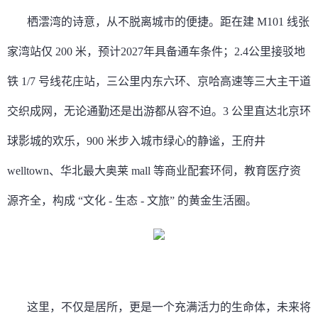
栖澐湾的诗意，从不脱离城市的便捷。距在建 M101 线张
家湾站仅 200 米，预计2027年具备通车条件；2.4
公里
接驳地
铁 1/7 号线花庄站，三公里内东六环、京哈高速等三大主干道
交织成网，无论通勤还是出游都从容不迫。3 公里直达北京环
球影城的欢乐，900 米步入城市绿心的静谧，王府井
welltown、华北最大奥莱 mall 等商业配套环伺，教育医疗资
源齐全，构成 “文化 - 生态 - 文旅” 的黄金生活圈。
这里，不仅是居所，更是一个充满活力的生命体，未来将