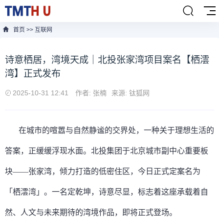
首页
>>
互联网
诗意栖居，湾境天成｜北投张家湾项目案名【栖澐
湾】正式发布
2025-10-31 12:41
作者: 张楠
来源: 钛狐网
在城市的喧嚣与自然静谧的交界处，一种关于理想生活的
答案，正缓缓浮现水面。北投集团于北京城市副中心重要板
块——张家湾，倾力打造的低密住区，今日正式定案名为
「栖澐湾」。一名定乾坤，诗意尽显，标志着这座承载着自
然、人文与未来期待的湾境作品，即将正式登场。