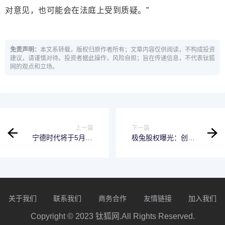
对意见，也可能会在法庭上受到质疑。”
免责声明：
本文系转载，版权归原作者所有；文章内容仅供阅读，不构成投资
建议，请谨慎对待。投资者据此操作，风险自担；旨在传递信息，不代表钛狐
网的观点和立场。
上一篇
下一篇
宁德时代将于5月20
极兔股权曝光：创始
日在港股上市，预计
人李杰持股11% 腾讯
募资规模达40-50亿美
持股6%，陈明永持股
元
8.9%
关于我们
联系我们
商务合作
友情链接
加入我们
Copyright © 2023 钛狐网.All Rights Reserved.