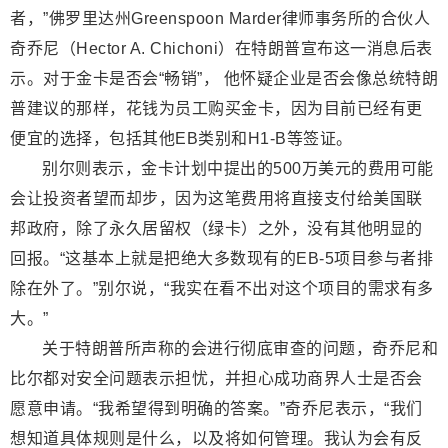
者，”佛罗里达州Greenspoon Marder律师事务所的合伙人
奇乔尼（Hector A. Chichoni）在特朗普宣布这一消息后表
示。对于金卡是否会“畅销”， 他怀疑企业是否会像总统特朗
普建议的那样，花钱为员工购买金卡，因为目前已经有更
便宜的选择，包括其他EB类别和H1-B等签证。
别尔则表示，金卡计划中提出的500万美元的费用可能
会让投资者望而却步，因为这笔费用将直接支付给美国联
邦政府，除了永久居留权（绿卡）之外，没有其他明显的
回报。“这基本上就是把绝大多数现有的EB-5项目参与者排
除在外了。”别尔说，“我实在看不出对这个项目的需求有多
大。”
关于特朗普所声称的会进行彻底审查的问题，奇乔尼和
比尔都对安全问题表示担忧，并担心成功商界人士是否会
愿意申请。“我希望得到明确的答案。”奇乔尼表示，“我们
想知道具体规则是什么，以及将如何管理。我认为会有反